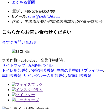
よくある質問
電話：
+86-576-84353488
Eメール:
sales@cndelishi.com
住所：
中国浙江省台州市黄岩市城江街区蓮平路70号
こちらからお問い合わせください
今すぐお問い合わせ
© 著作権 - 2010-2023 : 全著作権所有。
サイトマップ
-
AMPモバイル
トイレ用芳香剤
,
寝室用芳香剤
,
中国の芳香剤サプライヤー
,
車用芳香剤
,
リビングルーム用芳香剤
,
家庭用芳香剤
,