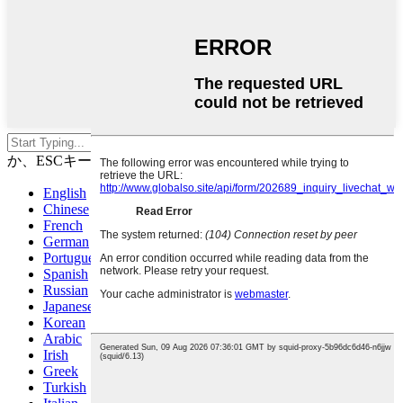
Enterキーを押して検索する
か、ESCキーを押して閉じます
English
Chinese
French
German
Portuguese
Spanish
Russian
Japanese
Korean
Arabic
Irish
Greek
Turkish